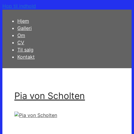
Hop til indhold
Hjem
Galleri
Om
CV
Til salg
Kontakt
Pia von Scholten