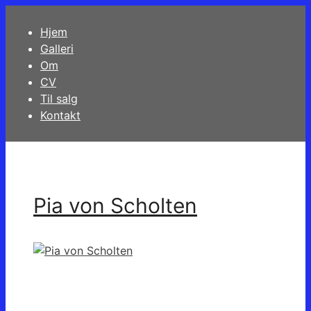
Hop
til
Hjem
indhold
Galleri
Om
CV
Til salg
Kontakt
Pia von Scholten